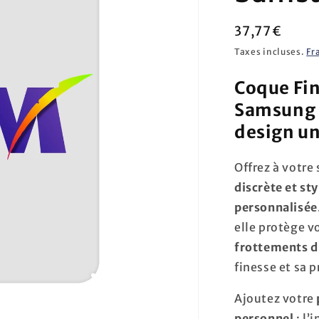
Prix
37,77€
habituel
Taxes incluses.
Fr
Coque Fin
Samsung 
design u
Offrez à votr
discrète et st
personnalisée
elle protège v
frottements d
finesse et sa 
Ajoutez votre
personnel
: l’