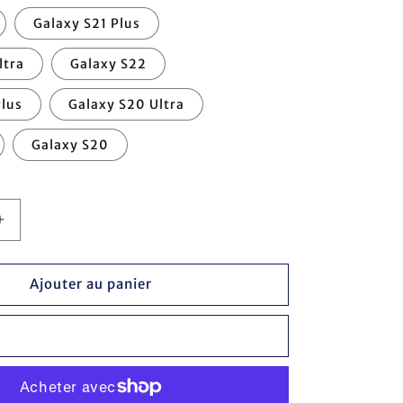
Galaxy S21 Plus
ltra
Galaxy S22
Plus
Galaxy S20 Ultra
Galaxy S20
Augmenter
la
quantité
de
Ajouter au panier
Coque
Fine
ée
Personnalisée
-
Samsung