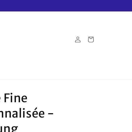
Connexion
Panier
 Fine
nnalisée -
ung