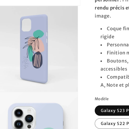
rendu précis e
image.
Coque fin
rigide
Personnal
Finition 
Boutons, 
accessibles
Compatib
A, Note et p
ir
Modèle
ia
Galaxy S23 P
s
tre
Galaxy S22 P
ale